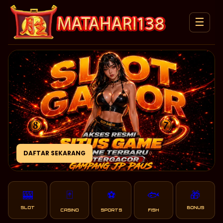
☰
DAFTAR SEKARANG
🎰
🃏
⚽
🐟
🎁
SLOT
BONUS
CASINO
SPORTS
FISH