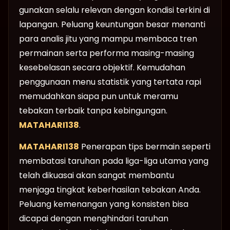
gunakan selalu relevan dengan kondisi terkini di
lapangan. Peluang keuntungan besar menanti
para analis jitu yang mampu membaca tren
permainan serta performa masing-masing
kesebelasan secara objektif. Kemudahan
penggunaan menu statistik yang tertata rapi
memudahkan siapa pun untuk meramu
tebakan terbaik tanpa kebingungan.
MATAHARI138
.
MATAHARI138
Penerapan tips bermain seperti
membatasi taruhan pada liga-liga utama yang
telah dikuasai akan sangat membantu
menjaga tingkat keberhasilan tebakan Anda.
Peluang kemenangan yang konsisten bisa
dicapai dengan menghindari taruhan