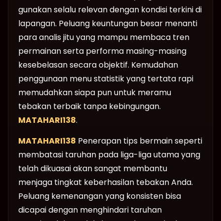
gunakan selalu relevan dengan kondisi terkini di
lapangan. Peluang keuntungan besar menanti
para analis jitu yang mampu membaca tren
permainan serta performa masing-masing
kesebelasan secara objektif. Kemudahan
penggunaan menu statistik yang tertata rapi
memudahkan siapa pun untuk meramu
tebakan terbaik tanpa kebingungan.
MATAHARI138
.
MATAHARI138
Penerapan tips bermain seperti
membatasi taruhan pada liga-liga utama yang
telah dikuasai akan sangat membantu
menjaga tingkat keberhasilan tebakan Anda.
Peluang kemenangan yang konsisten bisa
dicapai dengan menghindari taruhan