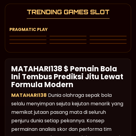
TRENDING GAMES SLOT
PRAGMATIC PLAY
MATAHARI138 $ Pemain Bola
Ini Tembus Prediksi Jitu Lewat
Formula Modern
MATAHARI138
Dunia olahraga sepak bola
selalu menyimpan sejuta kejutan menarik yang
memikat jutaan pasang mata di seluruh
penjuru dunia setiap pekannya. Konsep
permainan analisis skor dan performa tim