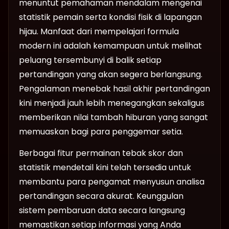
menuntut pemahaman mendalam mengenai
statistik pemain serta kondisi fisik di lapangan
hijau. Manfaat dari mempelajari formula
modern ini adalah kemampuan untuk melihat
peluang tersembunyi di balik setiap
pertandingan yang akan segera berlangsung.
Pengalaman menebak hasil akhir pertandingan
kini menjadi jauh lebih menegangkan sekaligus
memberikan nilai tambah hiburan yang sangat
memuaskan bagi para penggemar setia.
Berbagai fitur permainan tebak skor dan
statistik mendetail kini telah tersedia untuk
membantu para pengamat menyusun analisa
pertandingan secara akurat. Keunggulan
sistem pembaruan data secara langsung
memastikan setiap informasi yang Anda