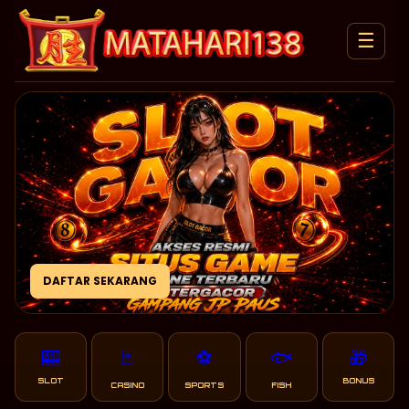
☰
DAFTAR SEKARANG
🎰
🃏
⚽
🐟
🎁
SLOT
BONUS
CASINO
SPORTS
FISH