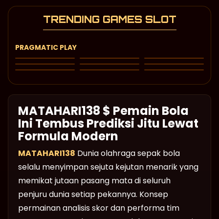
TRENDING GAMES SLOT
PRAGMATIC PLAY
MATAHARI138 $ Pemain Bola
Ini Tembus Prediksi Jitu Lewat
Formula Modern
MATAHARI138
Dunia olahraga sepak bola
selalu menyimpan sejuta kejutan menarik yang
memikat jutaan pasang mata di seluruh
penjuru dunia setiap pekannya. Konsep
permainan analisis skor dan performa tim