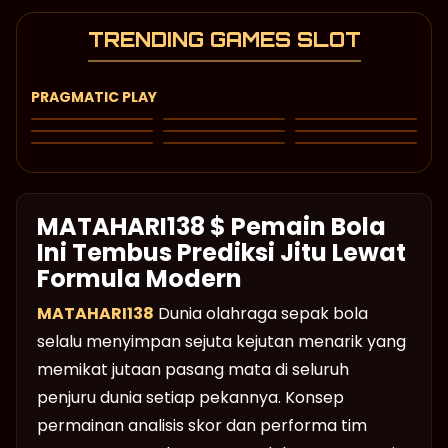
TRENDING GAMES SLOT
PRAGMATIC PLAY
MATAHARI138 $ Pemain Bola
Ini Tembus Prediksi Jitu Lewat
Formula Modern
MATAHARI138
Dunia olahraga sepak bola
selalu menyimpan sejuta kejutan menarik yang
memikat jutaan pasang mata di seluruh
penjuru dunia setiap pekannya. Konsep
permainan analisis skor dan performa tim