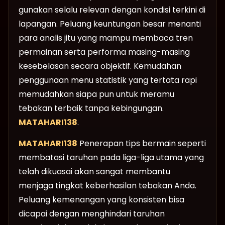
gunakan selalu relevan dengan kondisi terkini di
lapangan. Peluang keuntungan besar menanti
para analis jitu yang mampu membaca tren
permainan serta performa masing-masing
kesebelasan secara objektif. Kemudahan
penggunaan menu statistik yang tertata rapi
memudahkan siapa pun untuk meramu
tebakan terbaik tanpa kebingungan.
MATAHARI138
.
MATAHARI138
Penerapan tips bermain seperti
membatasi taruhan pada liga-liga utama yang
telah dikuasai akan sangat membantu
menjaga tingkat keberhasilan tebakan Anda.
Peluang kemenangan yang konsisten bisa
dicapai dengan menghindari taruhan