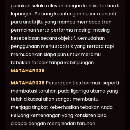
gunakan selalu relevan dengan kondisi terkini di
lapangan. Peluang keuntungan besar menanti
para analis jitu yang mampu membaca tren
permainan serta performa masing-masing
kesebelasan secara objektif. Kemudahan
penggunaan menu statistik yang tertata rapi
memudahkan siapa pun untuk meramu
tebakan terbaik tanpa kebingungan.
MATAHARI138
.
MATAHARI138
Penerapan tips bermain seperti
membatasi taruhan pada liga-liga utama yang
telah dikuasai akan sangat membantu
menjaga tingkat keberhasilan tebakan Anda.
Peluang kemenangan yang konsisten bisa
dicapai dengan menghindari taruhan