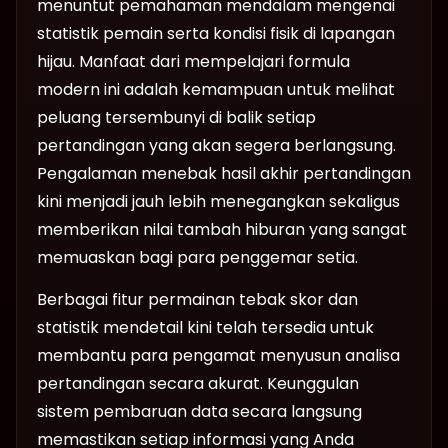
menuntut pemahaman mendalam mengenai
statistik pemain serta kondisi fisik di lapangan
hijau. Manfaat dari mempelajari formula
modern ini adalah kemampuan untuk melihat
peluang tersembunyi di balik setiap
pertandingan yang akan segera berlangsung.
Pengalaman menebak hasil akhir pertandingan
kini menjadi jauh lebih menegangkan sekaligus
memberikan nilai tambah hiburan yang sangat
memuaskan bagi para penggemar setia.
Berbagai fitur permainan tebak skor dan
statistik mendetail kini telah tersedia untuk
membantu para pengamat menyusun analisa
pertandingan secara akurat. Keunggulan
sistem pembaruan data secara langsung
memastikan setiap informasi yang Anda