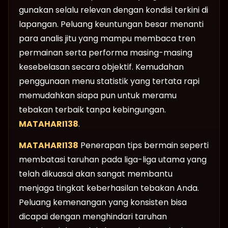
gunakan selalu relevan dengan kondisi terkini di
lapangan. Peluang keuntungan besar menanti
para analis jitu yang mampu membaca tren
permainan serta performa masing-masing
kesebelasan secara objektif. Kemudahan
penggunaan menu statistik yang tertata rapi
memudahkan siapa pun untuk meramu
tebakan terbaik tanpa kebingungan.
MATAHARI138
.
MATAHARI138
Penerapan tips bermain seperti
membatasi taruhan pada liga-liga utama yang
telah dikuasai akan sangat membantu
menjaga tingkat keberhasilan tebakan Anda.
Peluang kemenangan yang konsisten bisa
dicapai dengan menghindari taruhan