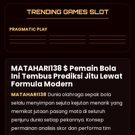
TRENDING GAMES SLOT
PRAGMATIC PLAY
MATAHARI138 $ Pemain Bola
Ini Tembus Prediksi Jitu Lewat
Formula Modern
MATAHARI138
Dunia olahraga sepak bola
selalu menyimpan sejuta kejutan menarik yang
memikat jutaan pasang mata di seluruh
penjuru dunia setiap pekannya. Konsep
permainan analisis skor dan performa tim