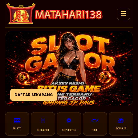
☰
DAFTAR SEKARANG
🎰
🃏
⚽
🐟
🎁
SLOT
BONUS
CASINO
SPORTS
FISH